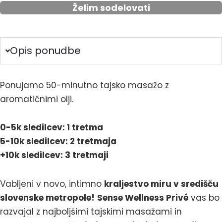
Želim sodelovati
aromatičnimi
olji
v
Sense
količina
Opis ponudbe
Ponujamo 50-minutno tajsko masažo z
aromatičnimi olji.
0-5k sledilcev: 1 tretma
5-10k sledilcev: 2 tretmaja
+10k sledilcev: 3 tretmaji
Vabljeni v novo, intimno
kraljestvo miru v središču
slovenske metropole!
Sense Wellness Privé
vas bo
razvajal z najboljšimi tajskimi masažami in