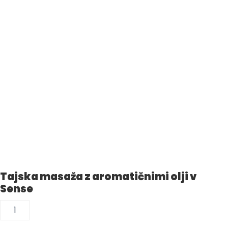
Tajska masaža z aromatičnimi olji v
Sense
Tajska
masaža
z