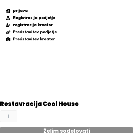
prijava
Registracija podjetje
registracija kreator
Predstavitev podjetje
Predstavitev kreator
Restavracija Cool House
Restavracija
Cool
House
Želim sodelovati
količina