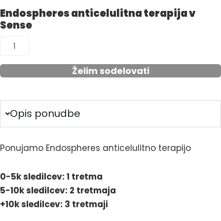
Endospheres anticelulitna terapija v
Sense
Endospheres
anticelulitna
terapija
Želim sodelovati
v
Sense
količina
Opis ponudbe
Ponujamo Endospheres anticelulitno terapijo
0-5k sledilcev: 1 tretma
5-10k sledilcev: 2
tretmaja
+10k sledilcev: 3 tretmaji