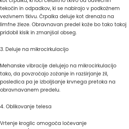
kot črpalka, ki loči celulitno tkivo od odvečnih
tekočin in odpadkov, ki se nabirajo v podkožnem
vezivnem tkivu. Črpalka deluje kot drenaža na
limfne žleze. Obravnavan predel kože bo tako takoj
pridobil kisik in zmanjšal obseg.
3. Deluje na mikrocirkulacijo
Mehanske vibracije delujejo na mikrocirkulacijo
tako, da povzročajo zožanje in razširjanje žil,
posledica pa je izboljšanje krvnega pretoka na
obravnavanem predelu.
4. Oblikovanje telesa
Vrtenje kroglic omogoča ločevanje