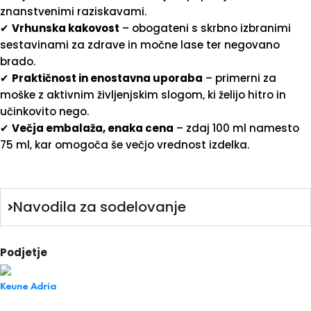
znanstvenimi raziskavami.
✔
Vrhunska kakovost
– obogateni s skrbno izbranimi
sestavinami za zdrave in močne lase ter negovano
brado.
✔
Praktičnost in enostavna uporaba
– primerni za
moške z aktivnim življenjskim slogom, ki želijo hitro in
učinkovito nego.
✔
Večja embalaža, enaka cena
– zdaj 100 ml namesto
75 ml, kar omogoča še večjo vrednost izdelka.
Navodila za sodelovanje
Podjetje
Keune Adria