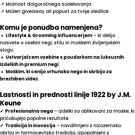
📌 Možnost dolgoročnega sodelovanja
📌 Možen giveaway ali popust za tvoje sledilce
Komu je ponudba namenjena?
🔹
Lifestyle & Grooming influencerjem
– ki delijo
nasvete o osebni negi, stilu in moškem življenjskem
slogu.
🔹
Ustvarjalcem vsebine s poudarkom na luksuznih
izdelkih in premium negi
.
🔹
Moškim, ki cenijo vrhunsko nego in skrbijo za
brezhiben videz
.
Lastnosti in prednosti linije 1922 by J.M.
Keune
✔
Profesionalna nega
– izdelki so oblikovani za moške, ki
pričakujejo popolne rezultate.
✔
Tradicija in inovacija
– navdihnjeni z nizozemsko
obrtjo in farmacevtsko tradicijo, izpopolnjeni z