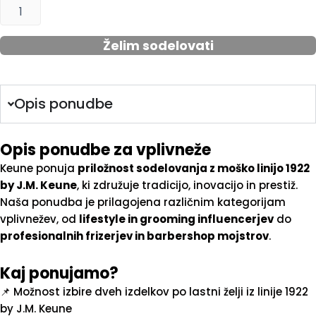
1922
by
J.M.
Želim sodelovati
Keune
–
Tradicija,
inovacija
Opis ponudbe
in
prestiž
količina
Opis ponudbe za vplivneže
Keune ponuja
priložnost sodelovanja z moško linijo 1922
by J.M. Keune
, ki združuje tradicijo, inovacijo in prestiž.
Naša ponudba je prilagojena različnim kategorijam
vplivnežev, od
lifestyle in grooming influencerjev
do
profesionalnih frizerjev in barbershop mojstrov
.
Kaj ponujamo?
📌 Možnost izbire dveh izdelkov po lastni želji iz linije 1922
by J.M. Keune