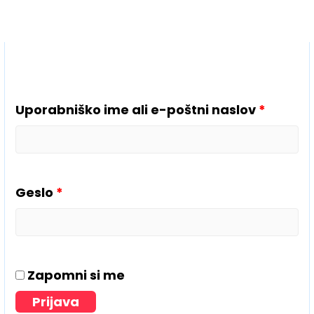
Skip
to
content
Zahtevano
Zahtev
Uporabniško ime ali e-poštni naslov
*
Geslo
*
Zapomni si me
Prijava